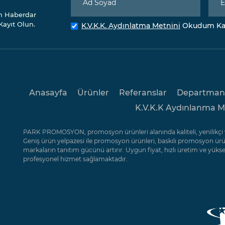
n Haberdar
Kayıt Olun.
K.V.K.K. Aydınlatma Metnini
Okudum Kab
Anasayfa
Ürünler
Referanslar
Departman
K.V.K.K Aydınlanma M
PARK PROMOSYON, promosyon ürünleri alanında kaliteli, yenilikçi v
Geniş ürün yelpazesi ile promosyon ürünleri, baskılı promosyon ü
markaların tanıtım gücünü artırır. Uygun fiyat, hızlı üretim ve yükse
profesyonel hizmet sağlamaktadır.