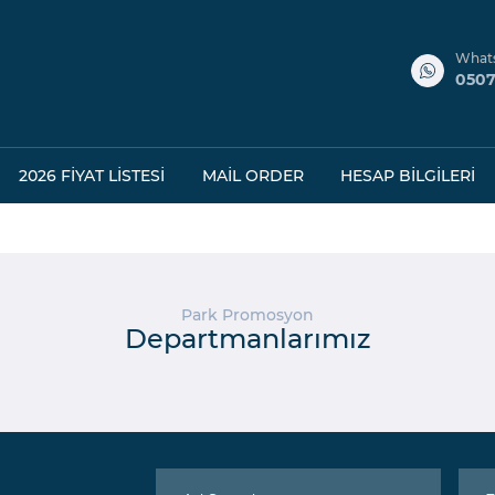
What
0507
2026 FIYAT LISTESI
MAIL ORDER
HESAP BILGILERI
Park Promosyon
Departmanlarımız