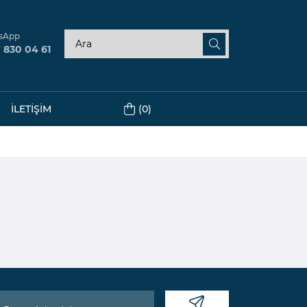
sApp
 830 04 61
(0)
İLETIŞIM