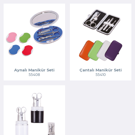
Aynalı Manikür Seti
Çantalı Manikür Seti
55408
55410