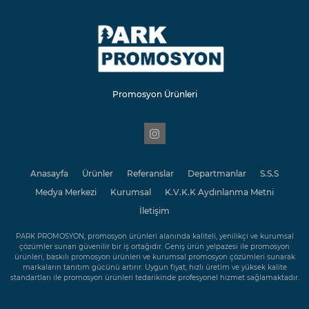
Promosyon Ürünleri
Anasayfa
Ürünler
Referanslar
Departmanlar
S.S.S
Medya Merkezi
Kurumsal
K.V.K.K Aydınlanma Metni
İletişim
PARK PROMOSYON, promosyon ürünleri alanında kaliteli, yenilikçi ve kurumsal
çözümler sunan güvenilir bir iş ortağıdır. Geniş ürün yelpazesi ile promosyon
ürünleri, baskılı promosyon ürünleri ve kurumsal promosyon çözümleri sunarak
markaların tanıtım gücünü artırır. Uygun fiyat, hızlı üretim ve yüksek kalite
standartları ile promosyon ürünleri tedarikinde profesyonel hizmet sağlamaktadır.