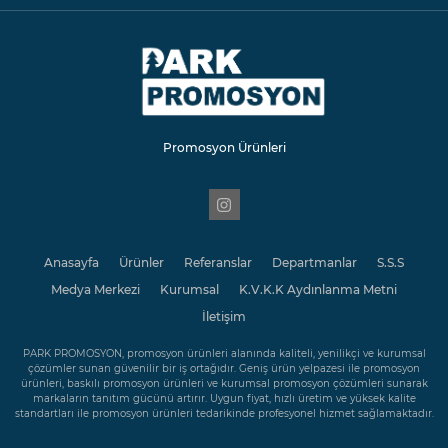
Promosyon Ürünleri
Anasayfa
Ürünler
Referanslar
Departmanlar
S.S.S
Medya Merkezi
Kurumsal
K.V.K.K Aydınlanma Metni
İletişim
PARK PROMOSYON, promosyon ürünleri alanında kaliteli, yenilikçi ve kurumsal
çözümler sunan güvenilir bir iş ortağıdır. Geniş ürün yelpazesi ile promosyon
ürünleri, baskılı promosyon ürünleri ve kurumsal promosyon çözümleri sunarak
markaların tanıtım gücünü artırır. Uygun fiyat, hızlı üretim ve yüksek kalite
standartları ile promosyon ürünleri tedarikinde profesyonel hizmet sağlamaktadır.