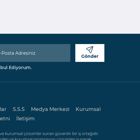
Gönder
ul Ediyorum.
lar
S.S.S
Medya Merkezi
Kurumsal
etni
İletişim
e kurumsal çözümler sunan güvenilir bir iş ortağıdır.
rünleri ve kurumsal promosyon çözümleri sunarak