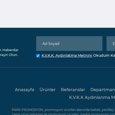
n Haberdar
Kayıt Olun.
K.V.K.K. Aydınlatma Metnini
Okudum Kab
Anasayfa
Ürünler
Referanslar
Departman
K.V.K.K Aydınlanma M
PARK PROMOSYON, promosyon ürünleri alanında kaliteli, yenilikçi v
Geniş ürün yelpazesi ile promosyon ürünleri, baskılı promosyon ü