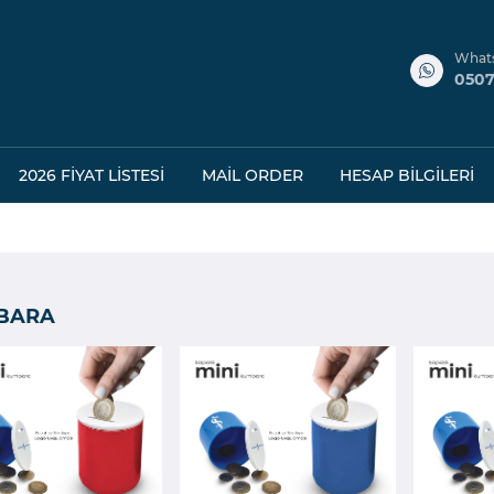
What
0507
2026 FIYAT LISTESI
MAIL ORDER
HESAP BILGILERI
BARA