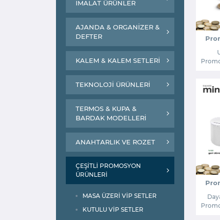
İMALAT ÜRÜNLER
AJANDA & ORGANİZER &
DEFTER
Pro
KALEM & KALEM SETLERİ
Promo
TEKNOLOJİ ÜRÜNLERİ
TERMOS & KUPA &
BARDAK MODELLERİ
ANAHTARLIK VE ROZET
ÇEŞİTLİ PROMOSYON
ÜRÜNLERİ
Pro
MASA ÜZERİ VİP SETLER
Daya
Promo
KUTULU VİP SETLER