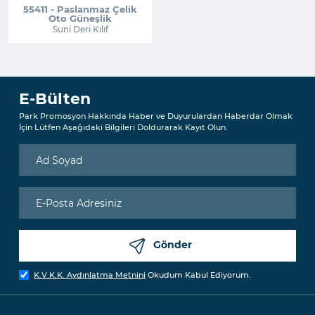
55411 - Paslanmaz Çelik
Oto Güneşlik
Suni Deri Kılıf
E-Bülten
Park Promosyon Hakkında Haber ve Duyurulardan Haberdar Olmak
İçin Lütfen Aşağıdaki Bilgileri Doldurarak Kayıt Olun.
Gönder
K.V.K.K. Aydınlatma Metnini
Okudum Kabul Ediyorum.