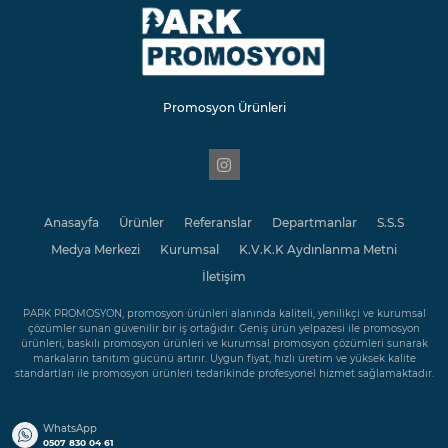
Promosyon Ürünleri
Anasayfa
Ürünler
Referanslar
Departmanlar
S.S.S
Medya Merkezi
Kurumsal
K.V.K.K Aydınlanma Metni
İletişim
PARK PROMOSYON, promosyon ürünleri alanında kaliteli, yenilikçi ve kurumsal
çözümler sunan güvenilir bir iş ortağıdır. Geniş ürün yelpazesi ile promosyon
ürünleri, baskılı promosyon ürünleri ve kurumsal promosyon çözümleri sunarak
markaların tanıtım gücünü artırır. Uygun fiyat, hızlı üretim ve yüksek kalite
standartları ile promosyon ürünleri tedarikinde profesyonel hizmet sağlamaktadır.
WhatsApp
0507 830 04 61