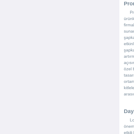
Pro
Promo
ürünl
firma
sunar
şapka
etkin
şapka
artır
açısı
özel 
tasar
ortam
kitle
arası
Day
Logo 
öneml
etkil