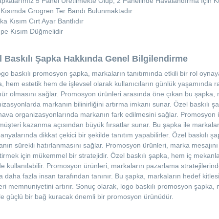
pkalarımız 5 Panel Üretilmekte Olup, 2 Panelinde Havalandırma İçin 
 Kısımda Grogren Ter Bandı Bulunmaktadır
ka Kısım Cırt Ayar Bantlıdır
pe Kısım Düğmelidir
l Baskılı Şapka Hakkında Genel Bilgilendirme
baskılı promosyon şapka, markaların tanıtımında etkili bir rol oynay
, hem estetik hem de işlevsel olarak kullanıcıların günlük yaşamında rah
ür olmasını sağlar. Promosyon ürünleri arasında öne çıkan bu şapka, ma
izasyonlarda markanın bilinirliğini artırma imkanı sunar. Özel baskılı şapka
hava organizasyonlarında markanın fark edilmesini sağlar. Promosyon 
müşteri kazanma açısından büyük fırsatlar sunar. Bu şapka ile markalar
nyalarında dikkat çekici bir şekilde tanıtım yapabilirler. Özel baskılı 
nın sürekli hatırlanmasını sağlar. Promosyon ürünleri, marka mesajını g
tirmek için mükemmel bir stratejidir. Özel baskılı şapka, hem iç mekanla
de kullanılabilir. Promosyon ürünleri, markaların pazarlama stratejilerin
 daha fazla insan tarafından tanınır. Bu şapka, markaların hedef kitle
ri memnuniyetini artırır. Sonuç olarak, logo baskılı promosyon şapka, m
yle güçlü bir bağ kuracak önemli bir promosyon ürünüdür.