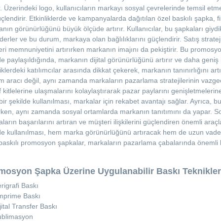
ır. Üzerindeki logo, kullanıcıların markayı sosyal çevrelerinde temsil etm
çlendirir. Etkinliklerde ve kampanyalarda dağıtılan özel baskılı şapka, f
nın görünürlüğünü büyük ölçüde artırır. Kullanıcılar, bu şapkaları giydik
derler ve bu durum, markaya olan bağlılıklarını güçlendirir. Satış strate
ri memnuniyetini artırırken markanın imajını da pekiştirir. Bu promosyo
de paylaşıldığında, markanın dijital görünürlüğünü artırır ve daha geniş
liklerdeki katılımcılar arasında dikkat çekerek, markanın tanınırlığını ar
m aracı değil, aynı zamanda markaların pazarlama stratejilerinin vazgeçi
 kitlelerine ulaşmalarını kolaylaştırarak pazar paylarını genişletmeleri
i bir şekilde kullanılması, markalar için rekabet avantajı sağlar. Ayrıca, bu 
ken, aynı zamanda sosyal ortamlarda markanın tanıtımını da yapar. So
ların başarılarını artıran ve müşteri ilişkilerini güçlendiren önemli araçlar
de kullanılması, hem marka görünürlüğünü artıracak hem de uzun vadede 
baskılı promosyon şapkalar, markaların pazarlama çabalarında önemli bi
mosyon Şapka Üzerine Uygulanabilir Baskı Teknikler
rigrafi Baskı
mprime Baskı
jital Transfer Baskı
ublimasyon