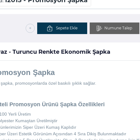
12015 - Promosyon Şapka
d:
Sepete Ekle
Numune Talep
+
az - Turuncu Renkte Ekonomik Şapka
omosyon Şapka
şapka, promosyonlarda özel baskılı şıklık sağlar.
iteli Promosyon Ürünü Şapka Özellikleri
00 Yerli Üretim
lyester Kumaştan Üretilmiştir
ünlerimizin Siper Üzeri Kumaş Kaplıdır
per Üzeri Estetik Görünüm Açısından 4 Sıra Dikiş Bulunmaktadır