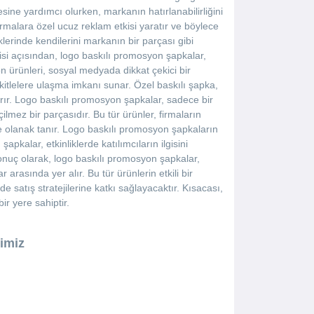
esine yardımcı olurken, markanın hatırlanabilirliğini
irmalara özel ucuz reklam etkisi yaratır ve böylece
lerinde kendilerini markanın bir parçası gibi
jisi açısından, logo baskılı promosyon şapkalar,
n ürünleri, sosyal medyada dikkat çekici bir
 kitlelere ulaşma imkanı sunar. Özel baskılı şapka,
tırır. Logo baskılı promosyon şapkalar, sadece bir
lmez bir parçasıdır. Bu tür ürünler, firmaların
ne olanak tanır. Logo baskılı promosyon şapkaların
şapkalar, etkinliklerde katılımcıların ilgisini
nuç olarak, logo baskılı promosyon şapkalar,
 arasında yer alır. Bu tür ürünlerin etkili bir
satış stratejilerine katkı sağlayacaktır. Kısacası,
r yere sahiptir.
imiz