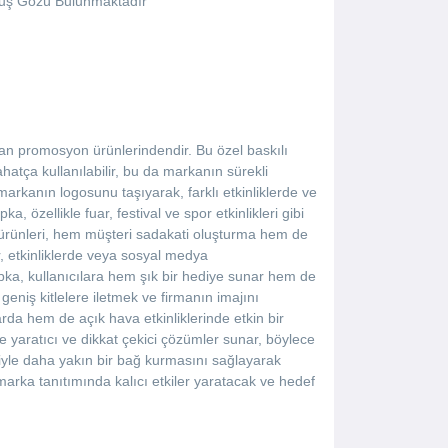
Kuş Gözü Bulunmaktadır
an promosyon ürünlerindendir. Bu özel baskılı
atça kullanılabilir, bu da markanın sürekli
rkanın logosunu taşıyarak, farklı etkinliklerde ve
, özellikle fuar, festival ve spor etkinlikleri gibi
ürünleri, hem müşteri sadakati oluşturma hem de
, etkinliklerde veya sosyal medya
şapka, kullanıcılara hem şık bir hediye sunar hem de
eniş kitlelere iletmek ve firmanın imajını
rda hem de açık hava etkinliklerinde etkin bir
de yaratıcı ve dikkat çekici çözümler sunar, böylece
siyle daha yakın bir bağ kurmasını sağlayarak
arka tanıtımında kalıcı etkiler yaratacak ve hedef