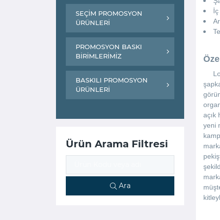
Şa
İç
SEÇİM PROMOSYON
Ar
ÜRÜNLERİ
Te
PROMOSYON BASKI
BİRİMLERİMİZ
Öze
Logo 
BASKILI PROMOSYON
şapka
ÜRÜNLERİ
görün
organ
açık 
yeni 
kampa
Ürün Arama Filtresi
marka
pekiş
şekil
marka
Ara
müşte
kitle