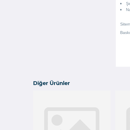
Şe
N
Sitem
Baskı
Diğer Ürünler