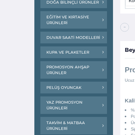
Ko
DOĞA BİLİNÇLİ ÜRÜNLER
EĞİTİM VE KIRTASİYE
ÜRÜNLERİ
−
DUVAR SAATİ MODELLERİ
Bey
KUPA VE PLAKETLER
PROMOSYON AHŞAP
Pr
ÜRÜNLER
Ucuz 
PELÜŞ OYUNCAK
Kal
YAZ PROMOSYON
ÜRÜNLERİ
%1
Po
TAKVİM & MATBAA
Ür
ÜRÜNLERİ
Si