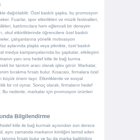
a
e dağıtılabilir. Özel baskılı şapka, bu promosyon
er. Fuarlar, spor etkinlikleri ve müzik festivalleri,
likleri, katılımcılara hem eğlenceli bir deneyim
, okul etkinliklerinde öğrencilere özel baskılı
meler, çalışanlarına yönelik motivasyon
Yaz aylarında plajda veya piknikte, özel baskılı
yal medya kampanyalarında bu şapkalar, etkileşimi
tırmanın yanı sıra hedef kitle ile bağ kurma
kli bir tanıtım aracı olarak işlev görür. Markalar,
enim bırakma fırsatı bulur. Kısacası, firmalara özel
 büyük önem taşır. Etkinliklerde ve sosyal
tik bir rol oynar. Sonuç olarak, firmaların hedef
ar. Bu nedenle, markalar için promosyon ürünleri
ında Bilgilendirme
edef kitle ile bağ kurmak açısından son derece
ğil, aynı zamanda markanın kimliğini temsil eden
yı tanıma fırsatı bulur ve bu da marka bağlılığını