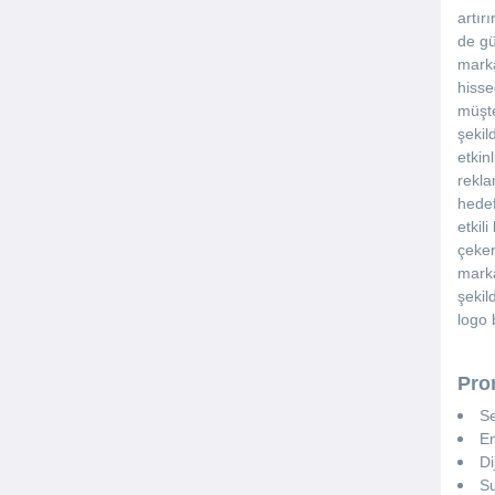
artır
de gü
marka
hisse
müşte
şekil
etkin
rekla
hedef
etkil
çeker
marka
şekil
logo 
Pro
Se
E
Di
S