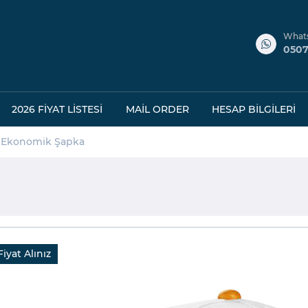
What
0507
2026 FIYAT LISTESI
MAIL ORDER
HESAP BILGILERI
e Ekonomik Şapka
iyat Alınız