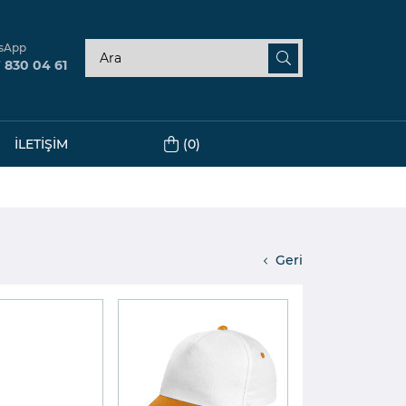
sApp
 830 04 61
(0)
İLETIŞIM
Geri