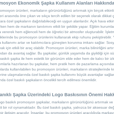
mosyon Ekonomik Şapka Kullanım Alanları Hakkınd
syon ürünleri, markaların görünürlüğünü artırmak için birçok etkinlikt
eri arasında öne çıkan ve sıkça tercih edilen bir seçenek olarak dikkat çek
lara özel şapkaların dağıtılabileceği en uygun alanlardır. Açık hava etkin
ken hem de markanın tanıtımını etkili bir şekilde yapar. Eğitim kurumları
 vererek hem eğlenceli hem de öğretici bir atmosfer oluşturabilir. İşlet
liklerinde bu promosyon ürünlerini kullanarak ekip ruhunu pekiştirebilir. 
 kullanımı artar ve katılımcılara güneşten korunma imkanı sağlar. Sos
mak için etkili bir araç olabilir. Promosyon ürünleri, marka bilinirliğini ar
ndan da avantaj sağlar. Bu şapkalar, günlük yaşamda da giyildiği için süre
baskılı şapka ile hem estetik bir görünüm elde eder hem de kalıcı bir izl
ımlarla hazırlanan bu şapkalar, hem pratik hem de pazarlama açısından
larda kullanılabilen bu promosyon ürünleri, markaların stratejilerinde kri
lerine ulaşmalarında özel baskılı şapka kullanımı büyük avantajlar sağl
nda özel baskılı şapkaların öncelikli tercih edilmesi önemlidir.
anıklı Şapka Üzerindeki Logo Baskısının Önemi Hakk
baskılı promosyon şapkalar, markaların görünürlüğünü artırmak ve h
i bir rol oynamaktadır. Bu özel baskılı şapka, yalnızca bir aksesuar de
i bir iletişim aracıdır. İnsanlar, bu promosyon ürünleri aracılığıyla marka