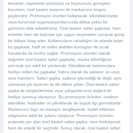
kenarları sayesinde yüzünüzü ve boynunuzu güneşten
korurken, özel baskılı tasarımı ile markanızın imajını
güçlendirir. Promosyon ürünleri kullanarak, etkinliklerinizde
veya kurumsal organizasyonlarınızda dikkat çekici bir
görünüm elde edebilirsiniz. Özel baskılı safari şapkalar, hem
erkekler hem de kadınlar için uygun seçenekler sunarak geniş
bir kitleye hitap eder. Kullanıcıların rahatlığını ön planda tutan
bu şapkalar, hafif ve nefes alabilen kumaşları ile sıcak
havalarda da konfor sağlar. Promosyon ürünleri olarak
dağıtılan özel baskılı safari şapkalar, marka bilinirliğinizi
artırmak için etkili bir yöntemdir. Etkinliklerde katılımcılara
hediye edilen bu şapkalar, hatıra olarak da saklanır ve uzun
süre hatırlanır. Safari şapka, sadece işlevselliği ile değil, aynı
zamanda şık tasarımı ile de dikkat çeker. Özel baskılı safari
şapka ile müşterilerinize veya çalışanlarınıza değerli bir
hediye sunmuş olursunuz. Bu promosyon ürünleri, outdoor
etkinlikler, festivaller ve pikniklerde de büyük ilgi görmektedir.
Markanızın logo ve mesajını sergileyerek, hedef kitlenize
ulaşmanın etkili bir yolunu oluşturur. Promosyon ürünleri
arasında yer alan özel baskılı safari şapka, hem fonksiyonel
hem de estetik bir seçimdir. Sonuç olarak, özel baskılı safari