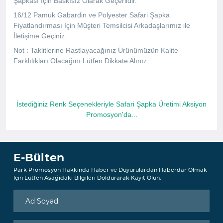
Şapkası İçin Baskısız Olarak Geçerlidir.
16/12 Pamuk Gabardin ve Polyester Safari Şapka
Fiyatlandırması İçin Müşteri Temsilcisi Arkadaşlarımız ile
İletişime Geçiniz.
Not : Taklitlerine Rastlayacağınız Ürünümüzün Kalite
Farklılıkları Olacağını Lütfen Dikkate Alınız.
İstediğiniz Renk Seçenekleriyle Safari Şapka Üretimi Aksiyon
Promosyon'da...
E-Bülten
Park Promosyon Hakkında Haber ve Duyurulardan Haberdar Olmak
İçin Lütfen Aşağıdaki Bilgileri Doldurarak Kayıt Olun.