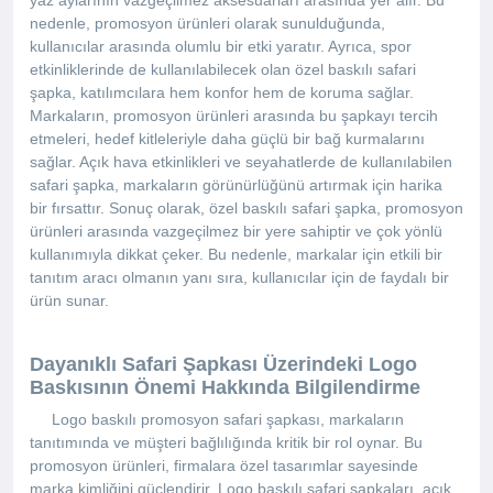
yaz aylarının vazgeçilmez aksesuarları arasında yer alır. Bu
nedenle, promosyon ürünleri olarak sunulduğunda,
kullanıcılar arasında olumlu bir etki yaratır. Ayrıca, spor
etkinliklerinde de kullanılabilecek olan özel baskılı safari
şapka, katılımcılara hem konfor hem de koruma sağlar.
Markaların, promosyon ürünleri arasında bu şapkayı tercih
etmeleri, hedef kitleleriyle daha güçlü bir bağ kurmalarını
sağlar. Açık hava etkinlikleri ve seyahatlerde de kullanılabilen
safari şapka, markaların görünürlüğünü artırmak için harika
bir fırsattır. Sonuç olarak, özel baskılı safari şapka, promosyon
ürünleri arasında vazgeçilmez bir yere sahiptir ve çok yönlü
kullanımıyla dikkat çeker. Bu nedenle, markalar için etkili bir
tanıtım aracı olmanın yanı sıra, kullanıcılar için de faydalı bir
ürün sunar.
Dayanıklı Safari Şapkası Üzerindeki Logo
Baskısının Önemi Hakkında Bilgilendirme
Logo baskılı promosyon safari şapkası, markaların
tanıtımında ve müşteri bağlılığında kritik bir rol oynar. Bu
promosyon ürünleri, firmalara özel tasarımlar sayesinde
marka kimliğini güçlendirir. Logo baskılı safari şapkaları, açık