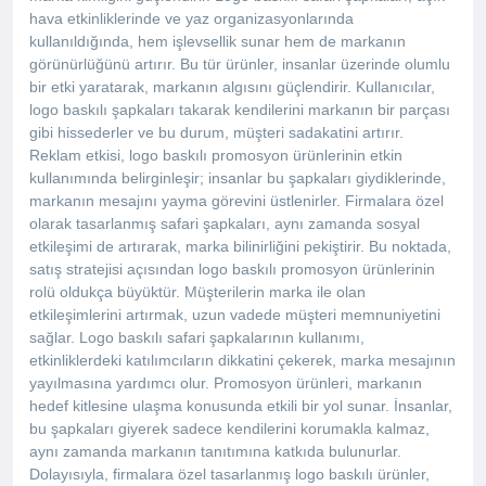
hava etkinliklerinde ve yaz organizasyonlarında
kullanıldığında, hem işlevsellik sunar hem de markanın
görünürlüğünü artırır. Bu tür ürünler, insanlar üzerinde olumlu
bir etki yaratarak, markanın algısını güçlendirir. Kullanıcılar,
logo baskılı şapkaları takarak kendilerini markanın bir parçası
gibi hissederler ve bu durum, müşteri sadakatini artırır.
Reklam etkisi, logo baskılı promosyon ürünlerinin etkin
kullanımında belirginleşir; insanlar bu şapkaları giydiklerinde,
markanın mesajını yayma görevini üstlenirler. Firmalara özel
olarak tasarlanmış safari şapkaları, aynı zamanda sosyal
etkileşimi de artırarak, marka bilinirliğini pekiştirir. Bu noktada,
satış stratejisi açısından logo baskılı promosyon ürünlerinin
rolü oldukça büyüktür. Müşterilerin marka ile olan
etkileşimlerini artırmak, uzun vadede müşteri memnuniyetini
sağlar. Logo baskılı safari şapkalarının kullanımı,
etkinliklerdeki katılımcıların dikkatini çekerek, marka mesajının
yayılmasına yardımcı olur. Promosyon ürünleri, markanın
hedef kitlesine ulaşma konusunda etkili bir yol sunar. İnsanlar,
bu şapkaları giyerek sadece kendilerini korumakla kalmaz,
aynı zamanda markanın tanıtımına katkıda bulunurlar.
Dolayısıyla, firmalara özel tasarlanmış logo baskılı ürünler,